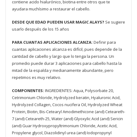
contiene acido hialurónico, biotina entre otros que te
ayudara muchísimo a restaurar el cabello.
DESDE QUE EDAD PUEDEN USAR MAGIC ALAYS?
Se sugiere
usarlo después de los 15 años
PARA CUANTAS APLICACIONES ALCANZA:
Definir para
cuantas aplicaciones alcanza es difícil, pues depende de la
cantidad de cabello y largo que lo tenga la persona. Un
promedio puede durar 3 aplicaciones para cabello hasta la
mitad de la espalda y medianamente abundante, pero
repetimos es muy relativo.
COMPONENTES:
INGREDIENTES: Aqua, Polysorbate 20,
Cetrimonium Chloride, Hydrolyzed keratin, Hyaluronic Acid,
Hydrolyzed Collagen, Cocos nucifera Oil, Hydrolyzed Wheat
Protein, Biotin, Bis-Cetearyl Amodimethicone (and) Ceteareth-
7 (and) Ceteareth-25, Water (and) Glyoxylic Acid (and) Sericin
(and) Guar Hydroxypropyltrimonium Chloride, Acetic Acid,
Propylene glycol, Diazolidinyl urea (and) Iodopropynyl