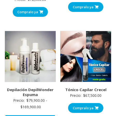
Compralo ya
Compralo ya
Depilación DepilWonder
Tónico Capilar Crecel
Espuma
Precio:
$
67,500.00
Precio:
$
79,900.00
-
$
169,900.00
Compralo ya